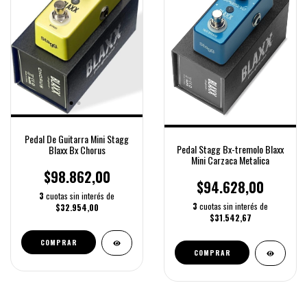
Pedal De Guitarra Mini Stagg
Pedal Stagg Bx-tremolo Blaxx
Blaxx Bx Chorus
Mini Carzaca Metalica
$98.862,00
$94.628,00
3
cuotas sin interés de
3
cuotas sin interés de
$32.954,00
$31.542,67
COMPRAR
COMPRAR