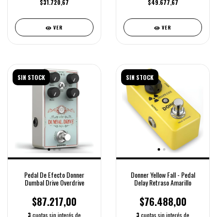
$31.720,67
$49.677,67
VER
VER
SIN STOCK
SIN STOCK
Pedal De Efecto Donner
Donner Yellow Fall - Pedal
Dumbal Drive Overdrive
Delay Retraso Amarillo
$87.217,00
$76.488,00
3
cuotas sin interés de
3
cuotas sin interés de