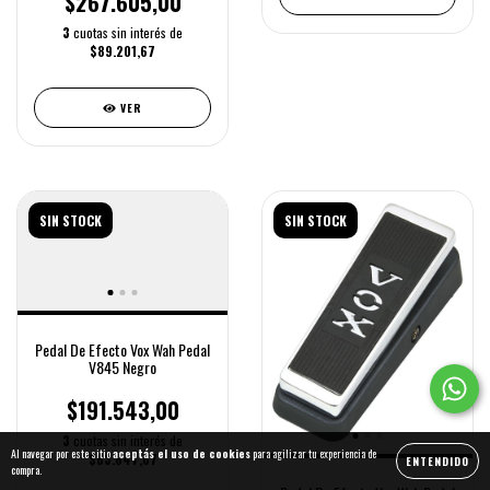
$267.605,00
3
cuotas sin interés de
$89.201,67
VER
SIN STOCK
SIN STOCK
Pedal De Efecto Vox Wah Pedal
V845 Negro
$191.543,00
3
cuotas sin interés de
Al navegar por este sitio
aceptás el uso de cookies
para agilizar tu experiencia de
$63.847,67
ENTENDIDO
compra.