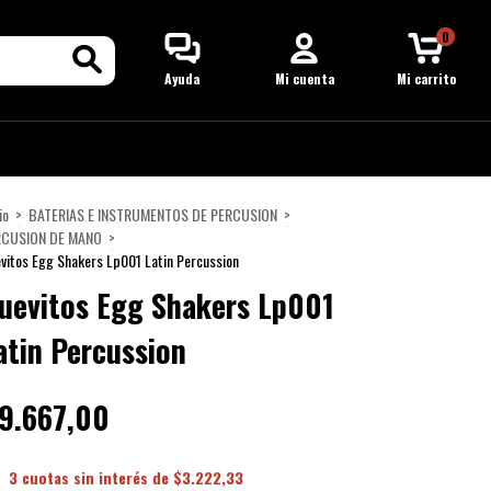
0
Ayuda
Mi cuenta
Mi carrito
io
>
BATERIAS E INSTRUMENTOS DE PERCUSION
>
RCUSION DE MANO
>
vitos Egg Shakers Lp001 Latin Percussion
uevitos Egg Shakers Lp001
atin Percussion
9.667,00
3
cuotas sin interés de
$3.222,33