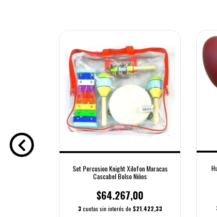
Hu
Set Percusion Knight Xilofon Maracas
Cascabel Bolso Niños
$64.267,00
3
cuotas sin interés de
$21.422,33
m Percusion