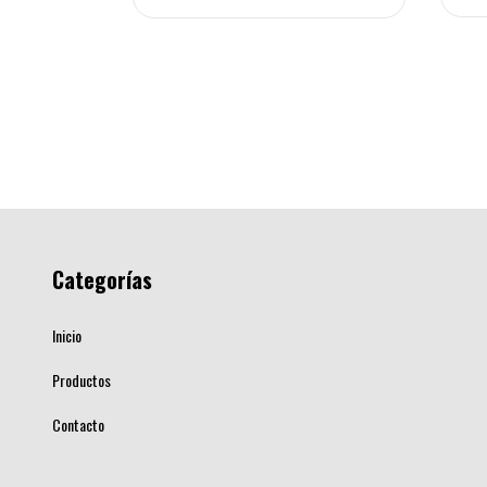
00
13.832,00
Categorías
Inicio
Productos
Contacto