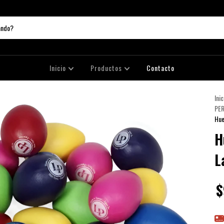
Inicio
Productos
Contacto
Inic
PE
Hue
H
L
$