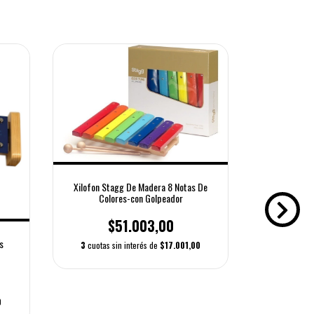
Xilofon Stagg De Madera 8 Notas De
Colores-con Golpeador
$51.003,00
s
3
cuotas sin interés de
$17.001,00
Cabasa Chica
$
0
3
cuotas s