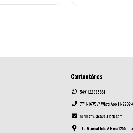
Contactános
5491122928331
7711-1675 // WhatsApp 11-2292-
hurlingmusic@outlook.com
Tte. General Julio A Roca 1288 - l