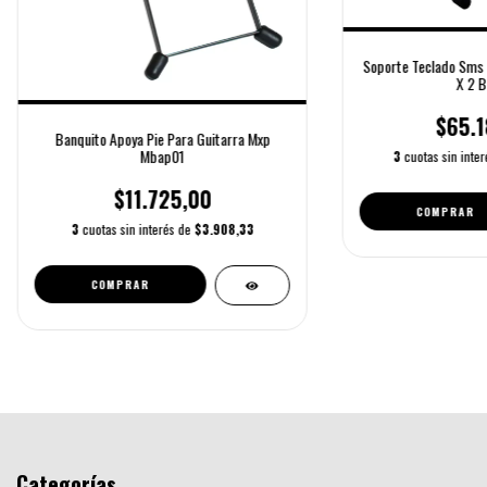
Soporte Teclado Sms 
X 2 B
$65.1
Banquito Apoya Pie Para Guitarra Mxp
Mbap01
3
cuotas sin inte
$11.725,00
3
cuotas sin interés de
$3.908,33
COMPRAR
Categorías