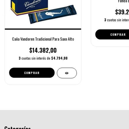
Funda B
$39.2
3
cuotas sin inte
COMPRAR
Caña Vandoren Tradicional Para Saxo Alto
$14.382,00
3
cuotas sin interés de
$4.794,00
COMPRAR
Categorías