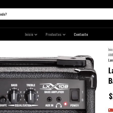
Inicio
Productos
Contacto
Inic
AMP
Lan
L
B
$