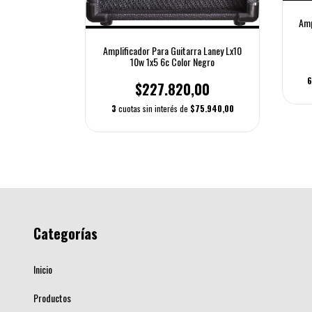
a Guitarra Nux
Amp
00
Amplificador Para Guitarra Laney Lx10
10w 1x5 6c Color Negro
18.333,33
6
$227.820,00
3
cuotas sin interés de
$75.940,00
Categorías
Inicio
Productos