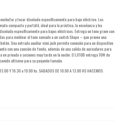
 enchufar y tocar diseñado específicamente para bajo eléctrico. Los
to compacto y portátil, ideal para la práctica, la enseñanza y los
diseñado específicamente para bajos eléctricos. Entrega un tono grave con
andas para moldear el tono sumado a un switch Shape – que provee una
botón. Una entrada auxiliar mini jack permite conexión para un dispositivo
unto con una canción de fondo, además de una salida de auriculares para
ica en privado o sesiones muy tarde en la noche. El LX10B entrega 10W de
 sonido altísimo para su pequeño tamaño.
3.00 Y 16.30 a 19.00 hs. SABADOS DE 10.00 A 13.00 HS HACEMOS