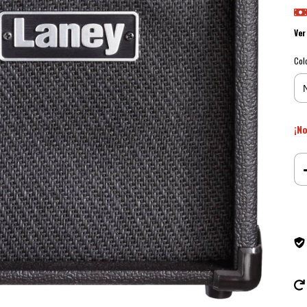
Ver
Col
¡No