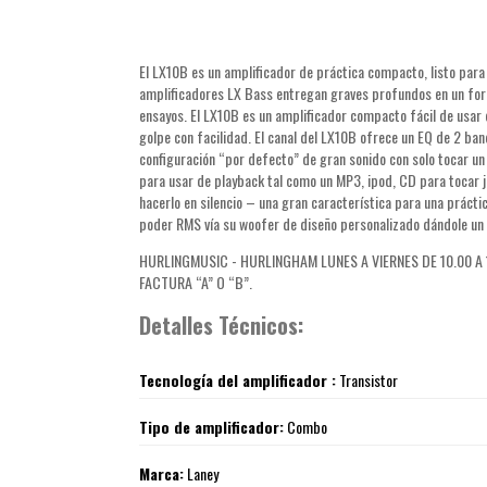
El LX10B es un amplificador de práctica compacto, listo para
amplificadores LX Bass entregan graves profundos en un forma
ensayos. El LX10B es un amplificador compacto fácil de usar 
golpe con facilidad. El canal del LX10B ofrece un EQ de 2 b
configuración “por defecto” de gran sonido con solo tocar un 
para usar de playback tal como un MP3, ipod, CD para tocar j
hacerlo en silencio – una gran característica para una práct
poder RMS vía su woofer de diseño personalizado dándole un
HURLINGMUSIC - HURLINGHAM LUNES A VIERNES DE 10.00 A 1
FACTURA “A” O “B”.
Detalles Técnicos:
Tecnología del amplificador :
Transistor
Tipo de amplificador:
Combo
Marca:
Laney