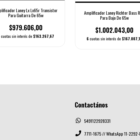
lificador Laney Lx Lx65r Transistor
Amplificador Laney Richter Bass 
Para Guitarra De 65w
Para Bajo De 65w
$979.606,00
$1.002.043,00
cuotas sin interés de
$163.267,67
6
cuotas sin interés de
$167.007,
Contactános
5491122928331
7711-1675 // WhatsApp 11-2292-