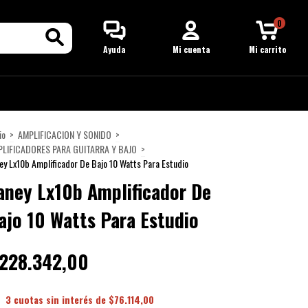
0
Ayuda
Mi cuenta
Mi carrito
io
>
AMPLIFICACION Y SONIDO
>
LIFICADORES PARA GUITARRA Y BAJO
>
ey Lx10b Amplificador De Bajo 10 Watts Para Estudio
aney Lx10b Amplificador De
ajo 10 Watts Para Estudio
228.342,00
3
cuotas sin interés de
$76.114,00