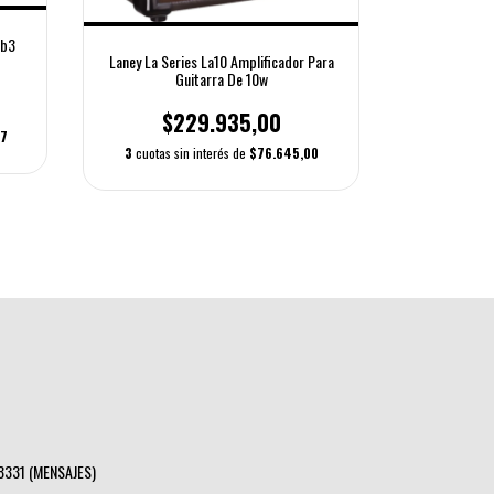
Amplificado
Rb3
Laney La Series La10 Amplificador Para
Guitarra De 10w
$
$229.935,00
3
cuotas s
17
3
cuotas sin interés de
$76.645,00
8331 (MENSAJES)