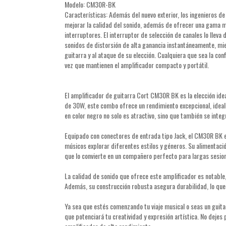
Modelo: CM30R-BK
Características: Además del nuevo exterior, los ingenieros d
mejorar la calidad del sonido, además de ofrecer una gama m
interruptores. El interruptor de selección de canales lo lleva 
sonidos de distorsión de alta ganancia instantáneamente, mie
guitarra y al ataque de su elección. Cualquiera que sea la conf
vez que mantienen el amplificador compacto y portátil.
El amplificador de guitarra Cort CM30R BK es la elección ide
de 30W, este combo ofrece un rendimiento excepcional, ideal
en color negro no solo es atractivo, sino que también se int
Equipado con conectores de entrada tipo Jack, el CM30R BK e
músicos explorar diferentes estilos y géneros. Su alimentació
que lo convierte en un compañero perfecto para largas sesion
La calidad de sonido que ofrece este amplificador es notable,
Además, su construcción robusta asegura durabilidad, lo que l
Ya sea que estés comenzando tu viaje musical o seas un guit
que potenciará tu creatividad y expresión artística. No dejes 