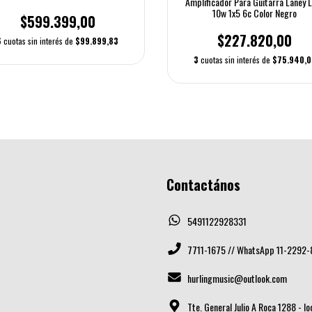
Amplificador Para Guitarra Laney 
10w 1x5 6c Color Negro
$599.399,00
$227.820,00
6
cuotas sin interés de
$99.899,83
3
cuotas sin interés de
$75.940,0
Contactános
5491122928331
7711-1675 // WhatsApp 11-2292-
hurlingmusic@outlook.com
Tte. General Julio A Roca 1288 - l