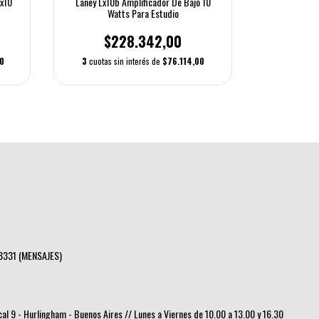
Lx10
Laney Lx10b Amplificador De Bajo 10
$
Watts Para Estudio
6
cuotas si
$228.342,00
0
3
cuotas sin interés de
$76.114,00
8331 (MENSAJES)
ocal 9 - Hurlingham - Buenos Aires // Lunes a Viernes de 10.00 a 13.00 y 16.30