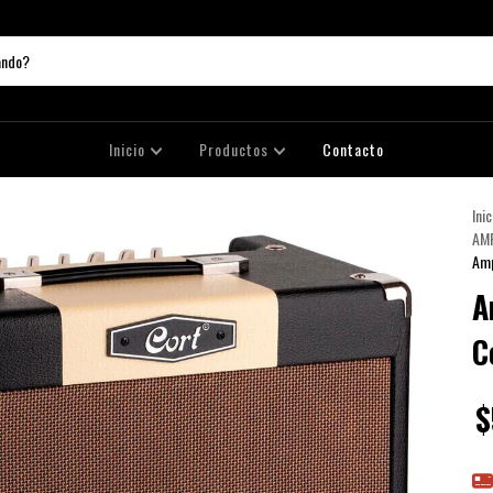
Inicio
Productos
Contacto
Inic
AMP
Amp
A
C
$