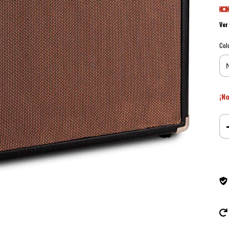
Ver
Col
¡No