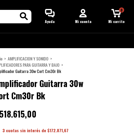
0
Ayuda
Mi cuenta
Mi carrito
io
>
AMPLIFICACION Y SONIDO
>
LIFICADORES PARA GUITARRA Y BAJO
>
lificador Guitarra 30w Cort Cm30r Bk
mplificador Guitarra 30w
ort Cm30r Bk
518.615,00
3
cuotas sin interés de
$172.871,67