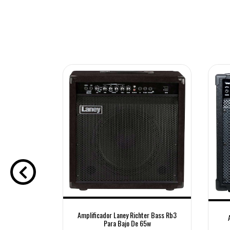
ctrica Laney
2x12
,00
Amplificador Laney Richter Bass Rb3
195.531,67
Para Bajo De 65w