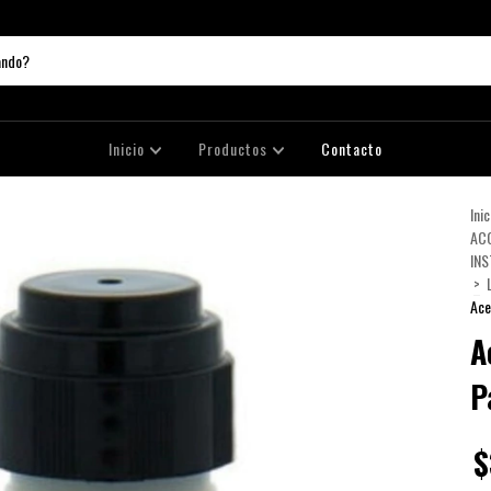
Inicio
Productos
Contacto
Inic
ACC
IN
>
Ace
A
P
$