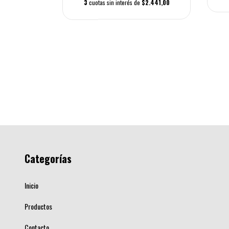
 Para Guitarra
3
cuotas sin interés de
$2.441,00
00
22.943,00
Categorías
Inicio
Productos
Contacto