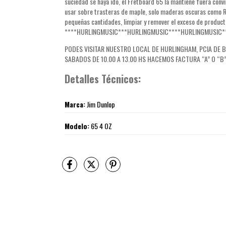
suciedad se haya ido, el Fretboard 65 la mantiene fuera conv
usar sobre trasteras de maple, solo maderas oscuras como Ro
pequeñas cantidades, limpiar y remover el exceso de product
****HURLINGMUSIC***HURLINGMUSIC****HURLINGMUSIC*
PODES VISITAR NUESTRO LOCAL DE HURLINGHAM, PCIA DE BUEN
SABADOS DE 10.00 A 13.00 HS HACEMOS FACTURA “A” O “B”
Detalles Técnicos:
Marca:
Jim Dunlop
Modelo:
65 4 OZ