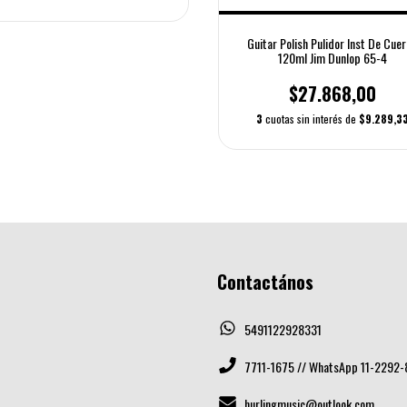
Guitar Polish Pulidor Inst De Cue
120ml Jim Dunlop 65-4
$27.868,00
3
cuotas sin interés de
$9.289,3
Contactános
5491122928331
7711-1675 // WhatsApp 11-2292-
hurlingmusic@outlook.com