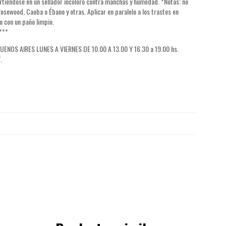
irtiéndose en un sellador incoloro contra manchas y humedad. *Notas: no
sewood, Caoba o Ébano y otras. Aplicar en paralelo a los trastes en
o con un paño limpio.
***
OS AIRES LUNES A VIERNES DE 10.00 A 13.00 Y 16.30 a 19.00 hs.
.