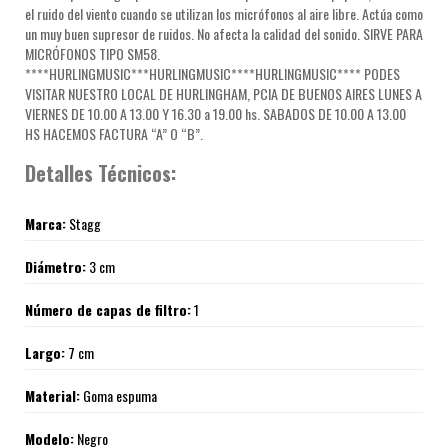
el ruido del viento cuando se utilizan los micrófonos al aire libre. Actúa como
un muy buen supresor de ruidos. No afecta la calidad del sonido. SIRVE PARA
MICRÓFONOS TIPO SM58.
****HURLINGMUSIC***HURLINGMUSIC****HURLINGMUSIC**** PODES
VISITAR NUESTRO LOCAL DE HURLINGHAM, PCIA DE BUENOS AIRES LUNES A
VIERNES DE 10.00 A 13.00 Y 16.30 a 19.00 hs. SABADOS DE 10.00 A 13.00
HS HACEMOS FACTURA “A” O “B”.
Detalles Técnicos:
Marca:
Stagg
Diámetro:
3 cm
Número de capas de filtro:
1
Largo:
7 cm
Material:
Goma espuma
Modelo:
Negro