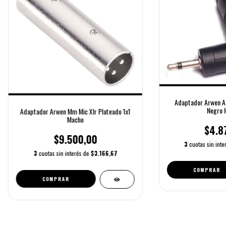
Adaptador Arwen A
Negro 
Adaptador Arwen Mm Mic Xlr Plateado 1x1
Macho
$4.8
$9.500,00
3
cuotas sin int
3
cuotas sin interés de
$3.166,67