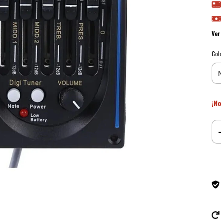
Ver
Col
¡No