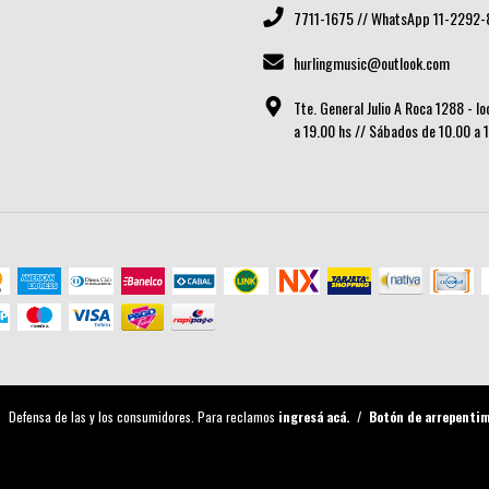
7711-1675 // WhatsApp 11-2292-
hurlingmusic@outlook.com
Tte. General Julio A Roca 1288 - l
a 19.00 hs // Sábados de 10.00 a 
Defensa de las y los consumidores. Para reclamos
ingresá acá.
/
Botón de arrepenti