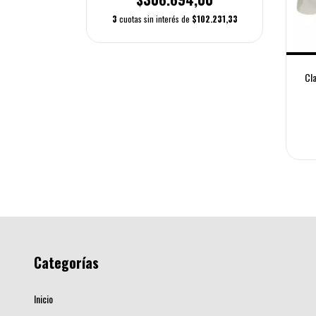
3
cuotas sin interés de
$102.231,33
arra Boss Os-2
tion
00
Cla
85.330,33
Categorías
Inicio