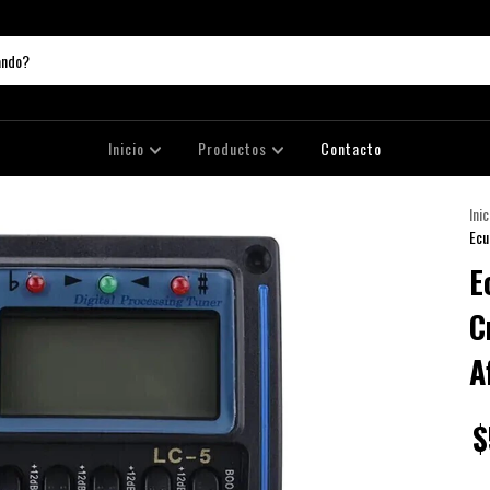
Inicio
Productos
Contacto
Inic
Ecu
E
C
A
$