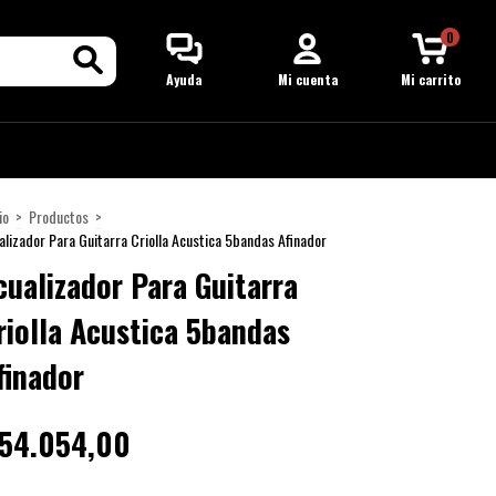
0
Ayuda
Mi cuenta
Mi carrito
io
>
Productos
>
alizador Para Guitarra Criolla Acustica 5bandas Afinador
cualizador Para Guitarra
riolla Acustica 5bandas
finador
54.054,00