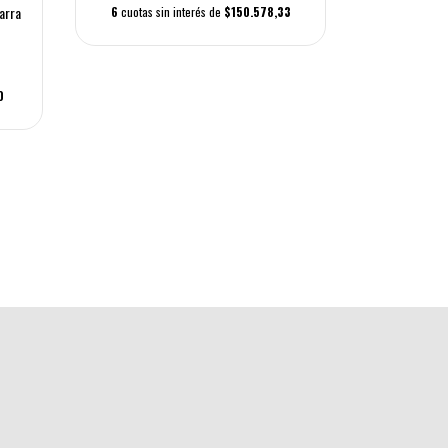
arra
6
cuotas sin interés de
$150.578,33
Capo Hurling
0
$
3
cuotas 