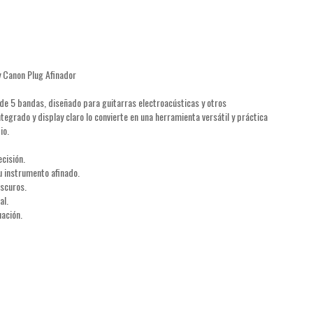
 Canon Plug Afinador
e 5 bandas, diseñado para guitarras electroacústicas y otros
egrado y display claro lo convierte en una herramienta versátil y práctica
io.
cisión.
u instrumento afinado.
oscuros.
al.
uación.