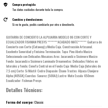
Compra protegida
Tus datos cuidados durante toda la compra.
Cambios y devoluciones
Si no te gusta, podés cambiarlo por otro o devolverlo.
GUITARRA DE CONCIERTO LA ALPUJARRA MODELO 86 CON CORTE Y
ECUALIZADOR FISHMAN PRESYS *******ACABADO MATE****** Guitarra de
Concierto con Corte (Cutaway) y Media Caja. Construcción Artesanal.
Excelente Sonoridad y Finísima Terminación. Tapa: Pino Abeto Macizo
Seleccionado con Delicados Mosaicos Aros: Jacarandá o Sicómoro Macizo
Fondo: Jacarandá o Sicómoro Laminado Ornamentos: Delicados Filetes en
laterales y fondo; Cenefa Central en el Fondo Caja: Media Caja (laterales de
7,5 cm) Corte: Si Mástil: Cedro Diapasón: Ébano Trastes: Alpaca Clavijero:
Alpha (405GK) Cuerdas: Savarez (500AJ) Lustre: Mate Escala: 650mm
Ecualizador: Fishman Presys
Detalles Técnicos:
Forma del cuerpo:
Classic