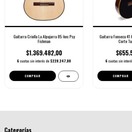
Guitarra Criolla La Alpujarra 85-kec Psy
Guitarra Fonseca 41 K
Fishman
Corte Ta
$1.369.482,00
$655.
6
cuotas sin interés de
$228.247,00
6
cuotas sin inter
Categorías