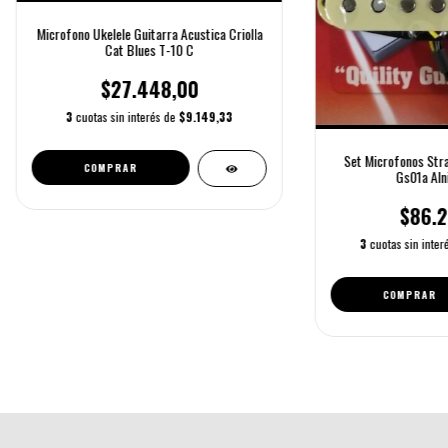
Microfono Ukelele Guitarra Acustica Criolla
Cat Blues T-10 C
$27.448,00
3
cuotas sin interés de
$9.149,33
Set Microfonos Stra
Gs01a Alni
$86.2
3
cuotas sin inte