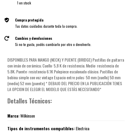
1
en stock
Compra protegida
Tus datos cuidados durante toda la compra.
Cambios y devoluciones
Si no te gusta, podés cambiarlo por otro o devolverlo.
DISPONIBLES PARA MANGO (NECK) Y PUENTE (BRIDGE) Pastillas de guitarra
con imán de cerámica; Cuello: 5,8 K de resistencia; Medio: resistencia de
5.8K; Puente: resistencia 6.1K Polepiece escalonado clásico; Pastillas de
bobina simple con voz vintage Espacio entre polos: 50 mm (cuello) 50 mm
(medio) 52 mm (puente) * DEBAJO DEL PRECIO EN LA PUBLICACIÓN TENES
LA OPCION DE ELEGIR EL MODELO QUE ESTÁS NECESITANDO*
Detalles Técnicos:
Marca:
Wilkinson
Tipos de instrumentos compatibles:
Electrica