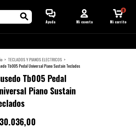
0
Ayuda
Mi cuenta
Mi carrito
io
>
TECLADOS Y PIANOS ELECTRICOS
>
edo Tb005 Pedal Universal Piano Sustain Teclados
usedo Tb005 Pedal
niversal Piano Sustain
eclados
30.036,00