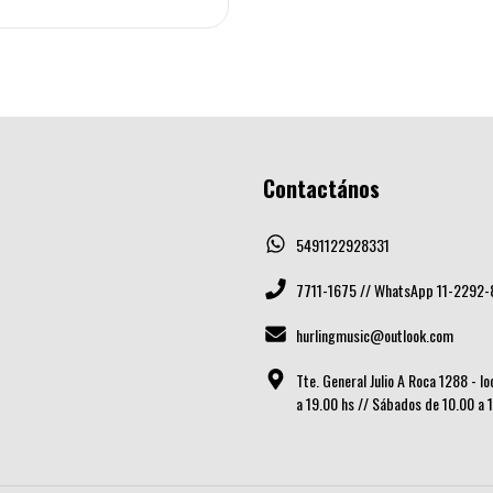
Contactános
5491122928331
7711-1675 // WhatsApp 11-2292-
hurlingmusic@outlook.com
Tte. General Julio A Roca 1288 - l
a 19.00 hs // Sábados de 10.00 a 