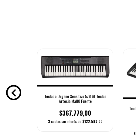
Teclado Organo Sensitivo 5/8 61 Teclas
Artesia Ma88 Fuente
4 Teclas Con
Tecl
a
$367.779,00
00
3
cuotas sin interés de
$122.593,00
19.654,00
6