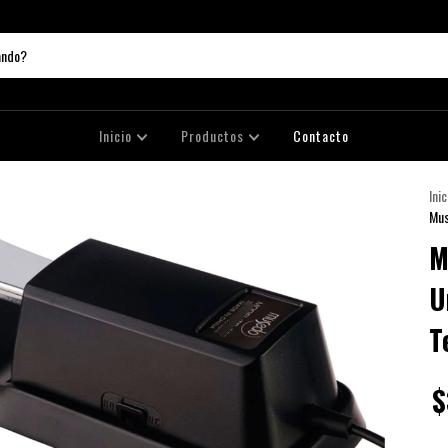
Inicio
Productos
Contacto
Inic
Mus
M
U
T
$