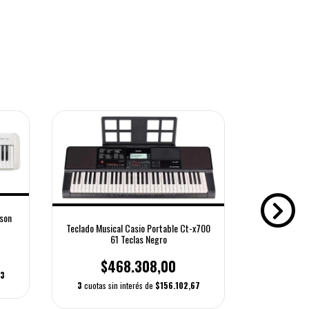
Teclado Mu
Tec
son
Teclado Musical Casio Portable Ct-x700
$
61 Teclas Negro
6
cuotas s
$468.308,00
33
3
cuotas sin interés de
$156.102,67