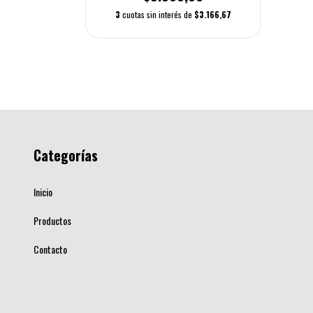
00
3
cuotas sin interés de
$3.166,67
7.506,67
Categorías
Inicio
Productos
Contacto