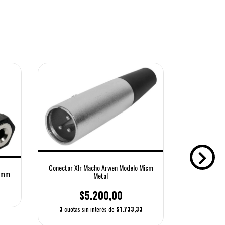
Adaptador J
Ster
Conector Xlr Macho Arwen Modelo Micm
.5mm
Metal
3
cuotas 
$5.200,00
3
cuotas sin interés de
$1.733,33