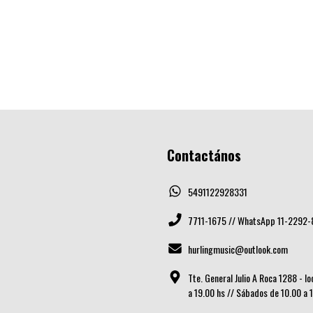
Contactános
5491122928331
7711-1675 // WhatsApp 11-2292-
hurlingmusic@outlook.com
Tte. General Julio A Roca 1288 - l
a 19.00 hs // Sábados de 10.00 a 