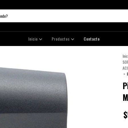
Inicio
Productos
Contacto
Inic
SO
AC
>
P
M
$