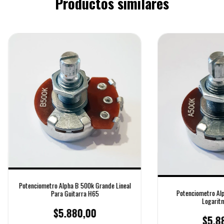
Productos similares
Potenciometro Alpha B 500k Grande Lineal
Potenciometro Al
Para Guitarra H65
Logarit
$5.880,00
$5.8