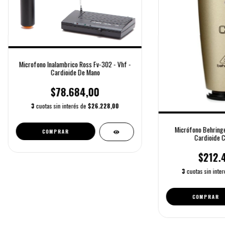
Microfono Inalambrico Ross Fv-302 - Vhf -
Cardioide De Mano
$78.684,00
3
cuotas sin interés de
$26.228,00
Micrófono Behring
COMPRAR
Cardioide C
$212.
3
cuotas sin inte
COMPRAR