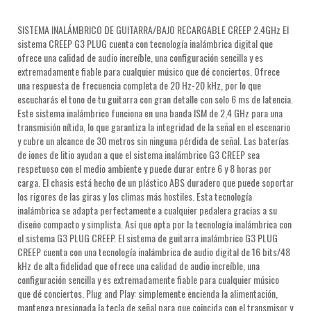
SISTEMA INALÁMBRICO DE GUITARRA/BAJO RECARGABLE CREEP 2.4GHz El
sistema CREEP G3 PLUG cuenta con tecnología inalámbrica digital que
ofrece una calidad de audio increíble, una configuración sencilla y es
extremadamente fiable para cualquier músico que dé conciertos. Ofrece
una respuesta de frecuencia completa de 20 Hz-20 kHz, por lo que
escucharás el tono de tu guitarra con gran detalle con solo 6 ms de latencia.
Este sistema inalámbrico funciona en una banda ISM de 2,4 GHz para una
transmisión nítida, lo que garantiza la integridad de la señal en el escenario
y cubre un alcance de 30 metros sin ninguna pérdida de señal. Las baterías
de iones de litio ayudan a que el sistema inalámbrico G3 CREEP sea
respetuoso con el medio ambiente y puede durar entre 6 y 8 horas por
carga. El chasis está hecho de un plástico ABS duradero que puede soportar
los rigores de las giras y los climas más hostiles. Esta tecnología
inalámbrica se adapta perfectamente a cualquier pedalera gracias a su
diseño compacto y simplista. Así que opta por la tecnología inalámbrica con
el sistema G3 PLUG CREEP. El sistema de guitarra inalámbrico G3 PLUG
CREEP cuenta con una tecnología inalámbrica de audio digital de 16 bits/48
kHz de alta fidelidad que ofrece una calidad de audio increíble, una
configuración sencilla y es extremadamente fiable para cualquier músico
que dé conciertos. Plug and Play: simplemente encienda la alimentación,
mantenga presionada la tecla de señal para que coincida con el transmisor y