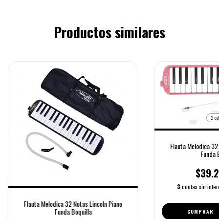
Productos similares
2 co
Flauta Melodica 32 
Funda B
$39.2
3
cuotas sin inte
Flauta Melodica 32 Notas Lincoln Piano
Funda Boquilla
COMPRAR